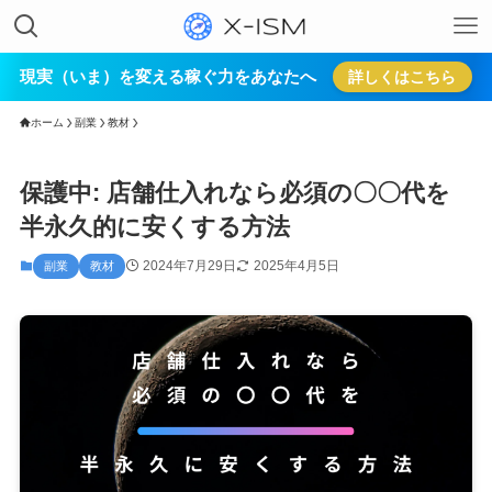
現実（いま）を変える稼ぐ力をあなたへ
詳しくはこちら
ホーム
副業
教材
保護中: 店舗仕入れなら必須の〇〇代を
半永久的に安くする方法
2024年7月29日
2025年4月5日
副業
教材