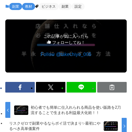
副業
教材
ビジネス
副業
設定
この記事が気に入ったら
フォローしてね！
Follow @takechiyo_006
初心者でも簡単に仕入れられる商品を使い販路を2刀
流することで生まれる利益最大化術！！
リスクゼロで副業やるならポイ活で決まり✨最初にや
るべき高単価案件