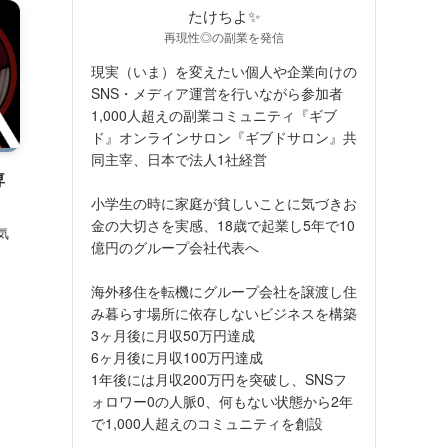
たけちよ✨
再現性◎の副業を発信
現実（いま）を変えたい個人や企業向けの
SNS・メディア運営を行いながら参加者
1,000人超えの副業コミュニティ『ギブ
ド』オンラインサロン『ギブドサロン』共
同主宰、日本で法人1社経営
専
小学生の時に家庭が貧しいことに気づきお
金の大切さを実感、18歳で起業し5年で10
気
億円のグループ会社代表へ
海外移住を転機にグループ会社を譲渡し住
み暮らす場所に依存しないビジネスを構築
3ヶ月後に月収50万円達成
6ヶ月後に月収100万円達成
1年後には月収200万円を突破し、SNSフ
ォロワー0の人脈0、何もない状態から2年
で1,000人超えのコミュニティを創設