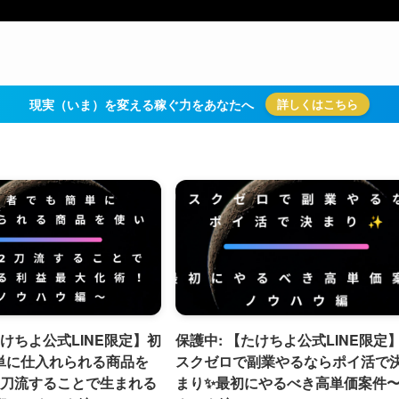
現実（いま）を変える稼ぐ力をあなたへ
詳しくはこちら
たけちよ公式LINE限定】初
保護中: 【たけちよ公式LINE限定
単に仕入れられる商品を
スクゼロで副業やるならポイ活で
2刀流することで生まれる
まり✨最初にやるべき高単価案件