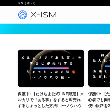
未来は選べる
保護中: 【たけちよ公式LINE限定】メ
保護中: 【
ルカリで『ある事』をすると即売れ
心者でも簡
するちょっとした方法❤️‍🔥〜ノウハウ
使い販路を