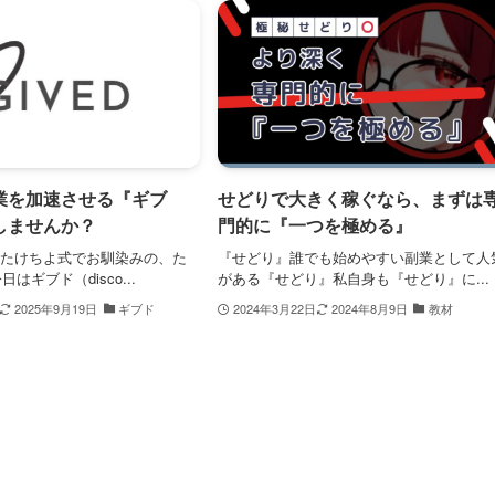
業を加速させる『ギブ
せどりで大きく稼ぐなら、まずは
しませんか？
門的に『一つを極める』
✨たけちよ式でお馴染みの、た
『せどり』誰でも始めやすい副業として人
はギブド（disco...
がある『せどり』私自身も『せどり』に...
2025年9月19日
ギブド
2024年3月22日
2024年8月9日
教材